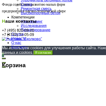
Упрочнитель бетонных полов
Фонда содействия развитию малых форм
Силер
Ремонтная смесь
предприятий в научно-технической сфере
Высокопрочный бетон
Компетенции
Наши контакты
Инжиниринг
Исследования
Проектирование
+7 (495) 320-09-20
Статьи
+7 (4742) 71-05-09
Новости
О нас
Контакты
Мы используем cookies для улучшения работы сайта. Нажи
данных и cookies
Я согласен
0
Корзина