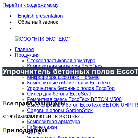
Перейти к содержимому
English presentation
Обратный звонок
Главная
Продукция
EccoTexx
Композитная
Стеклопластиковая арматура
арматура
Композитная арматура EccoTexx
Упрочнитель бетонных полов Ecco
Макрофибра EccoTexx FibraMax
от
Микрофибра EccoTexx FibraMic
производителя
Композитные гибкие связи EccoTexx
Упрочнитель бетонных полов EccoTop
Силер для бетона EccoSeal
Ремонтная смесь EccoTexx BETON M500
Все права защищены
Высокопрочный бетон EccoTexx BETON UHPF
Cадовые опоры GardenStick
Технологии
© 2016 — 2021 ООО «НПК ЭКОТЕКС»
Композитная арматура
Гибкие связи
При поддержке
Фибра