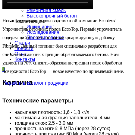
Силер
Ремонтная смесь
Высокопрочный бетон
Новинка от научно-производственной компании Eccotexx!
Компетенции
Инжиниринг
Упрочнитель бетонных полов EccoTop. Первый упрочнитель,
Исследования
содержащий в своём составе микроармирующую добавку
Проектирование
Статьи
FibraMic. Данный топпинг был специально разработан для
Новости
О нас
снижения усадочных трещин обрабатываемого бетона. Нам
Контакты
удалось на 70% снизить образование трещин после обработки
0
поверхности! EccoTop — новое качество по приемлемой цене.
Корзина
Перейти в каталог продукции
Технические параметры
насыпная плотность: 1,6 - 1,8 кг/л
максимальная фракция заполнителя: 4 мм
толщина слоя: 2,5 - 3,0 мм
прочность на изгиб: 8 МПа (через 28 суток)
прочность при сжатии: 60 Мпа (через 28 суток)